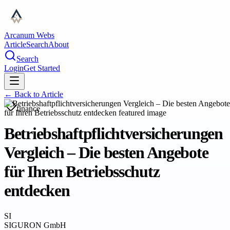
Arcanum Webs
Article
Search
About
Search
Login
Get Started
← Back to
Article
finance
Betriebshaftpflichtversicherungen
Vergleich – Die besten Angebote
für Ihren Betriebsschutz
entdecken
SI
SIGURON GmbH