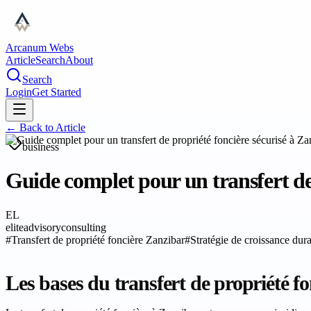
Arcanum Webs
Article
Search
About
Search
Login
Get Started
← Back to
Article
business
Guide complet pour un transfert de
EL
eliteadvisoryconsulting
#
Transfert de propriété foncière Zanzibar
#
Stratégie de croissance dur
Les bases du transfert de propriété f