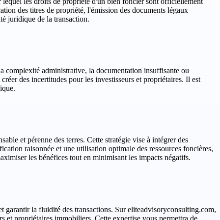
lequel les droits de propriété d'un bien foncier sont officiellement
cation des titres de propriété, l'émission des documents légaux
té juridique de la transaction.
la complexité administrative, la documentation insuffisante ou
créer des incertitudes pour les investisseurs et propriétaires. Il est
ique.
able et pérenne des terres. Cette stratégie vise à intégrer des
ation raisonnée et une utilisation optimale des ressources foncières,
aximiser les bénéfices tout en minimisant les impacts négatifs.
garantir la fluidité des transactions. Sur eliteadvisoryconsulting.com,
rs et propriétaires immobiliers. Cette expertise vous permettra de