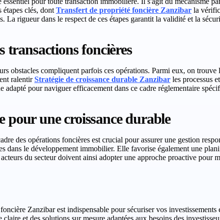
 essentiel pour toute transaction immobilière. Il s'agit du mécanisme par 
s étapes clés, dont
Transfert de propriété foncière Zanzibar
la vérifi
 La rigueur dans le respect de ces étapes garantit la validité et la sécuri
s transactions foncières
eurs obstacles compliquent parfois ces opérations. Parmi eux, on trouve 
ent ralentir
Stratégie de croissance durable Zanzibar
les processus et 
e adapté pour naviguer efficacement dans ce cadre réglementaire spécif
e pour une croissance durable
dre des opérations foncières est crucial pour assurer une gestion respons
 dans le développement immobilier. Elle favorise également une planific
es acteurs du secteur doivent ainsi adopter une approche proactive pour m
oncière Zanzibar est indispensable pour sécuriser vos investissements et 
e claire et des solutions sur mesure adaptées aux besoins des investisseu