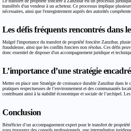
Le transfert de propriété foncière à Zanzibar est un processus juridique
transférés d'un vendeur à un acheteur. Ce processus implique plusieur
nécessaires, ainsi que l'enregistrement auprès des autorités compétentes.
Les défis fréquents rencontrés dans le
Malgré l'importance du transfert de propriété foncière Zanzibar, plusi
frauduleuse, ainsi que les conflits fonciers non résolus. Ces défis peuv
donc essentiel de disposer d'un accompagnement juridique et techniqu
L’importance d’une stratégie encadré
Mettre en place une Stratégie de croissance durable Zanzibar dans le ca
pratiques respectueuses de l’environnement et des communautés locales
contribuant ainsi à la stabilité économique et sociale de l’archipel. L
Conclusion
Bénéficier d’un accompagnement expert pour le transfert de propriété f
vous trouverez des conseils professionnels, une interprétation juridiqu