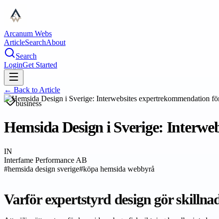
Arcanum Webs
Article
Search
About
Search
Login
Get Started
← Back to
Article
business
Hemsida Design i Sverige: Interw
IN
Interfame Performance AB
#
hemsida design sverige
#
köpa hemsida webbyrå
Varför expertstyrd design gör skillna