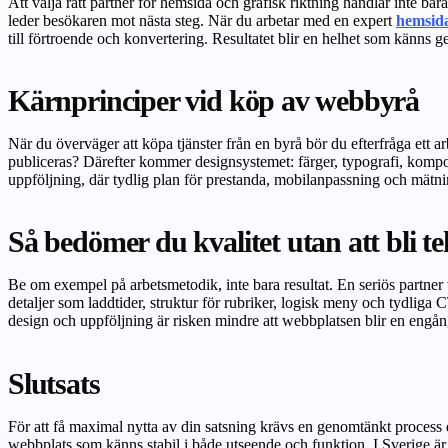
Att välja rätt partner för hemsida och grafisk riktning handlar inte b
leder besökaren mot nästa steg. När du arbetar med en expert
hemsida
till förtroende och konvertering. Resultatet blir en helhet som känns 
Kärnprinciper vid köp av webbyrå
När du överväger att köpa tjänster från en byrå bör du efterfråga ett 
publiceras? Därefter kommer designsystemet: färger, typografi, komp
uppföljning, där tydlig plan för prestanda, mobilanpassning och mätni
Så bedömer du kvalitet utan att bli t
Be om exempel på arbetsmetodik, inte bara resultat. En seriös partner v
detaljer som laddtider, struktur för rubriker, logisk meny och tydliga
design och uppföljning är risken mindre att webbplatsen blir en engån
Slutsats
För att få maximal nytta av din satsning krävs en genomtänkt process d
webbplats som känns stabil i både utseende och funktion. I Sverige är 