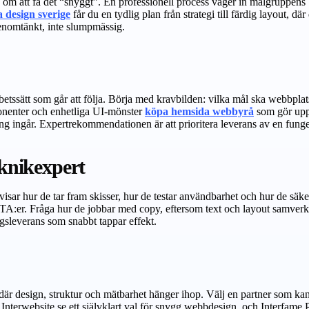
ara om att få det “snyggt”. En professionell process väger in målgruppens
 design sverige
får du en tydlig plan från strategi till färdig layout, dä
genomtänkt, inte slumpmässig.
arbetssätt som går att följa. Börja med kravbilden: vilka mål ska webbpla
onenter och enhetliga UI-mönster
köpa hemsida webbyrå
som gör uppl
ng ingår. Expertrekommendationen är att prioritera leverans av en funge
eknikexpert
isar hur de tar fram skisser, hur de testar användbarhet och hur de säke
 CTA:er. Fråga hur de jobbar med copy, eftersom text och layout samverka
gsleverans som snabbt tappar effekt.
är design, struktur och mätbarhet hänger ihop. Välj en partner som kan 
Interwebsite.se ett självklart val för snygg webbdesign, och Interfame P