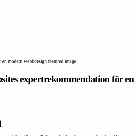
ebsites expertrekommendation för e
d