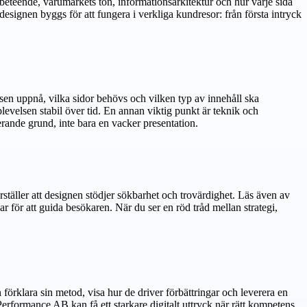
 beteende, varumärkets ton, informationsarkitektur och hur varje sida
r designen byggs för att fungera i verkliga kundresor: från första intryck
tsen uppnå, vilka sidor behövs och vilken typ av innehåll ska
evelsen stabil över tid. En annan viktig punkt är teknik och
rande grund, inte bara en vacker presentation.
rställer att designen stödjer sökbarhet och trovärdighet. Läs även av
r för att guida besökaren. När du ser en röd tråd mellan strategi,
förklara sin metod, visa hur de driver förbättringar och leverera en
erformance AB kan få ett starkare digitalt uttryck när rätt kompetens