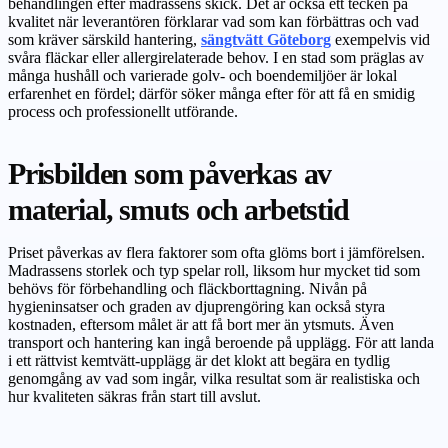
behandlingen efter madrassens skick. Det är också ett tecken på
kvalitet när leverantören förklarar vad som kan förbättras och vad
som kräver särskild hantering,
sängtvätt Göteborg
exempelvis vid
svåra fläckar eller allergirelaterade behov. I en stad som präglas av
många hushåll och varierade golv- och boendemiljöer är lokal
erfarenhet en fördel; därför söker många efter för att få en smidig
process och professionellt utförande.
Prisbilden som påverkas av
material, smuts och arbetstid
Priset påverkas av flera faktorer som ofta glöms bort i jämförelsen.
Madrassens storlek och typ spelar roll, liksom hur mycket tid som
behövs för förbehandling och fläckborttagning. Nivån på
hygieninsatser och graden av djuprengöring kan också styra
kostnaden, eftersom målet är att få bort mer än ytsmuts. Även
transport och hantering kan ingå beroende på upplägg. För att landa
i ett rättvist kemtvätt-upplägg är det klokt att begära en tydlig
genomgång av vad som ingår, vilka resultat som är realistiska och
hur kvaliteten säkras från start till avslut.