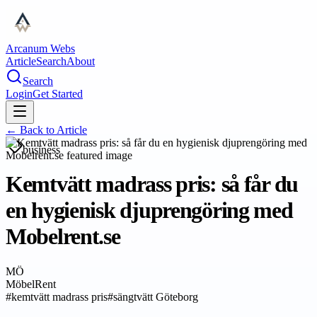
Arcanum Webs
Article
Search
About
Search
Login
Get Started
← Back to
Article
business
Kemtvätt madrass pris: så får du
en hygienisk djuprengöring med
Mobelrent.se
MÖ
MöbelRent
#
kemtvätt madrass pris
#
sängtvätt Göteborg