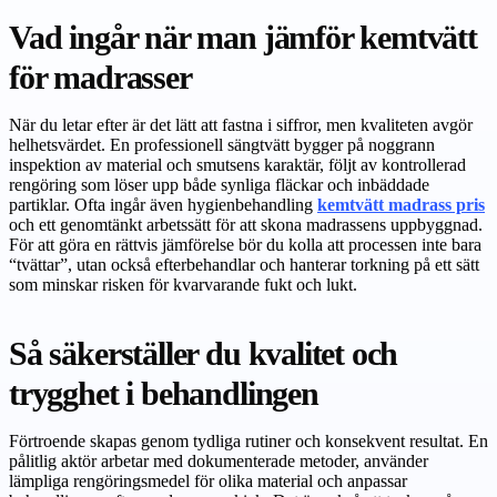
Vad ingår när man jämför kemtvätt
för madrasser
När du letar efter är det lätt att fastna i siffror, men kvaliteten avgör
helhetsvärdet. En professionell sängtvätt bygger på noggrann
inspektion av material och smutsens karaktär, följt av kontrollerad
rengöring som löser upp både synliga fläckar och inbäddade
partiklar. Ofta ingår även hygienbehandling
kemtvätt madrass pris
och ett genomtänkt arbetssätt för att skona madrassens uppbyggnad.
För att göra en rättvis jämförelse bör du kolla att processen inte bara
“tvättar”, utan också efterbehandlar och hanterar torkning på ett sätt
som minskar risken för kvarvarande fukt och lukt.
Så säkerställer du kvalitet och
trygghet i behandlingen
Förtroende skapas genom tydliga rutiner och konsekvent resultat. En
pålitlig aktör arbetar med dokumenterade metoder, använder
lämpliga rengöringsmedel för olika material och anpassar