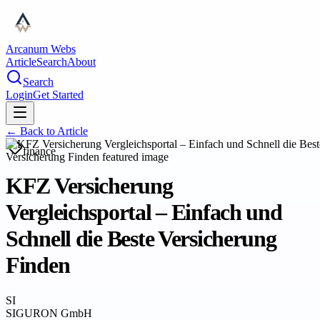
Arcanum Webs
Article
Search
About
Search
Login
Get Started
← Back to
Article
finance
KFZ Versicherung
Vergleichsportal – Einfach und
Schnell die Beste Versicherung
Finden
SI
SIGURON GmbH