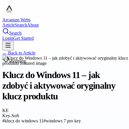
Arcanum Webs
Article
Search
About
Search
Login
Get Started
← Back to
Article
shopping
Klucz do Windows 11 – jak
zdobyć i aktywować oryginalny
klucz produktu
KE
Key-Soft
#
klucz do windows 11
#
windows 7 pro key