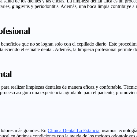
alud de los dientes y las encías. La limpieza dental talca es un proced
es, gingivitis y periodontitis. Además, una boca limpia contribuye a mej
ofesional
beneficios que no se logran solo con el cepillado diario. Este procedimie
aleciendo el esmalte dental. Además, la limpieza profesional permite d
ntal
ara realizar limpiezas dentales de manera eficaz y confortable. Técnica
el proceso asegura una experiencia agradable para el paciente, promovie
y dolores más grandes. En
Clinica Dental La Estancia
, usamos tecnología
cal en óptimas condiciones con la ayuda de los mejores odontologos e