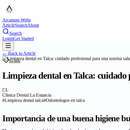
Arcanum Webs
Article
Search
About
Search
Login
Get Started
← Back to
Article
health
Limpieza dental en Talca: cuidado 
CL
Clinica Dental La Estancia
#
Limpieza dental talca
#
Odontologos en talca
Importancia de una buena higiene bu