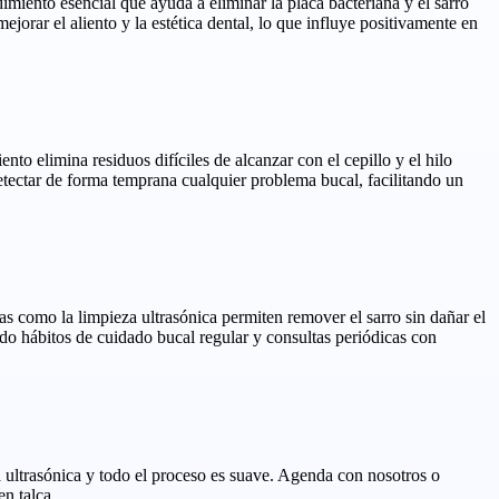
imiento esencial que ayuda a eliminar la placa bacteriana y el sarro
orar el aliento y la estética dental, lo que influye positivamente en
nto elimina residuos difíciles de alcanzar con el cepillo y el hilo
etectar de forma temprana cualquier problema bucal, facilitando un
s como la limpieza ultrasónica permiten remover el sarro sin dañar el
ndo hábitos de cuidado bucal regular y consultas periódicas con
 ultrasónica y todo el proceso es suave. Agenda con nosotros o
n talca.