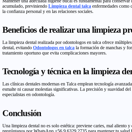
Mantener una adecuada higiene bucal es fundamental para conservar la s
acumulado, previniendo
Limpieza dental talca
enfermedades como cari
la confianza personal y en las relaciones sociales.
Beneficios de realizar una limpieza pr
La limpieza dental realizada por odontologos en talca ofrece múltiples 
dental, evitando
Odontologos en talca
la formación de manchas y fort
tratamiento oportuno que evita complicaciones mayores.
Tecnología y técnica en la limpieza de
Las clínicas dentales modernas en Talca emplean tecnología avanzada p
esmalte ni causar molestias significativas. La precisión y suavidad d
especialistas en odontología.
Conclusión
Una limpieza dental no es solo estética: previene caries, mal aliento 
pregúntanos por WhatsApp +56 9 6329 2735 para mantener tu salud bu