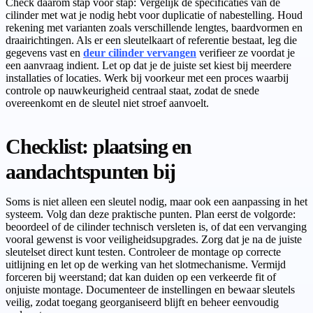
Check daarom stap voor stap: Vergelijk de specificaties van de
cilinder met wat je nodig hebt voor duplicatie of nabestelling. Houd
rekening met varianten zoals verschillende lengtes, baardvormen en
draairichtingen. Als er een sleutelkaart of referentie bestaat, leg die
gegevens vast en
deur cilinder vervangen
verifieer ze voordat je
een aanvraag indient. Let op dat je de juiste set kiest bij meerdere
installaties of locaties. Werk bij voorkeur met een proces waarbij
controle op nauwkeurigheid centraal staat, zodat de snede
overeenkomt en de sleutel niet stroef aanvoelt.
Checklist: plaatsing en
aandachtspunten bij
Soms is niet alleen een sleutel nodig, maar ook een aanpassing in het
systeem. Volg dan deze praktische punten. Plan eerst de volgorde:
beoordeel of de cilinder technisch versleten is, of dat een vervanging
vooral gewenst is voor veiligheidsupgrades. Zorg dat je na de juiste
sleutelset direct kunt testen. Controleer de montage op correcte
uitlijning en let op de werking van het slotmechanisme. Vermijd
forceren bij weerstand; dat kan duiden op een verkeerde fit of
onjuiste montage. Documenteer de instellingen en bewaar sleutels
veilig, zodat toegang georganiseerd blijft en beheer eenvoudig