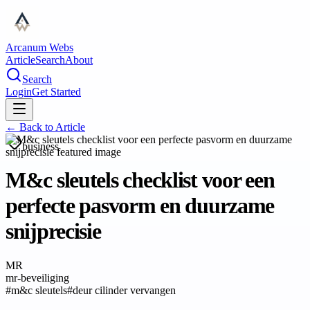
Arcanum Webs
Article
Search
About
Search
Login
Get Started
← Back to
Article
business
M&c sleutels checklist voor een
perfecte pasvorm en duurzame
snijprecisie
MR
mr-beveiliging
#
m&c sleutels
#
deur cilinder vervangen