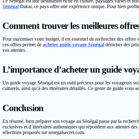
Le Sénégal est une destination riche en culture, paysages variés et hos
Sénégal
Dakar, ce pays offre une expérience unique. Pour bien profiter
Comment trouver les meilleures offre
Pour maximiser votre budget, il est essentiel de rechercher des offres
ces offres permet de
acheter guide voyage Sénégal
dénicher des prix 
vos attentes.
L’importance d’acheter un guide voy
Un guide voyage Sénégal est un outil précieux pour les voyageurs sou
culturels, ainsi qu’à des itinéraires détaillés. Ce genre de guide vous 
Conclusion
En résumé, bien préparer son voyage au Sénégal passe par la recherch
exclusives et d’itinéraires authentiques qui répondent aux attentes des
sélections proposés sur senegalsecret.com.