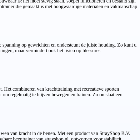
ouwbaar is: het moet stevig staan, soepel functioneren en bestand zijn
beentrainer die gemaakt is met hoogwaardige materialen en vakmanschap
e spanning op gewrichten en ondersteunt de juiste houding. Zo kunt u
eningen, maar vermindert ook het risico op blessures.
gt. Het combineren van krachttraining met recreatieve sporten
n om regelmatig te blijven bewegen en trainen. Zo ontstaat een
bouwen van kracht in de benen. Met een product van StrayShop B.V.
uwbare beentrainer van strayshop.nl, ontworpen voor stabiliteit,