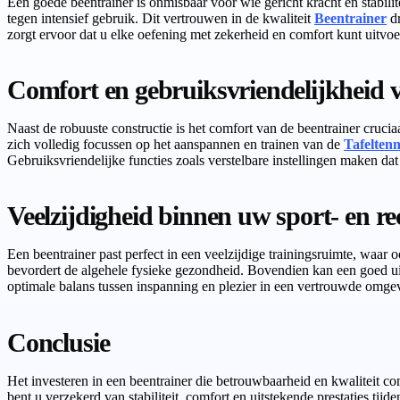
Een goede beentrainer is onmisbaar voor wie gericht kracht en stabilit
tegen intensief gebruik. Dit vertrouwen in de kwaliteit
Beentrainer
dr
zorgt ervoor dat u elke oefening met zekerheid en comfort kunt uitvo
Comfort en gebruiksvriendelijkheid v
Naast de robuuste constructie is het comfort van de beentrainer cru
zich volledig focussen op het aanspannen en trainen van de
Tafeltenn
Gebruiksvriendelijke functies zoals verstelbare instellingen maken da
Veelzijdigheid binnen uw sport- en r
Een beentrainer past perfect in een veelzijdige trainingsruimte, waar
bevordert de algehele fysieke gezondheid. Bovendien kan een goed uitg
optimale balans tussen inspanning en plezier in een vertrouwde omge
Conclusie
Het investeren in een beentrainer die betrouwbaarheid en kwaliteit c
bent u verzekerd van stabiliteit, comfort en uitstekende prestaties tij