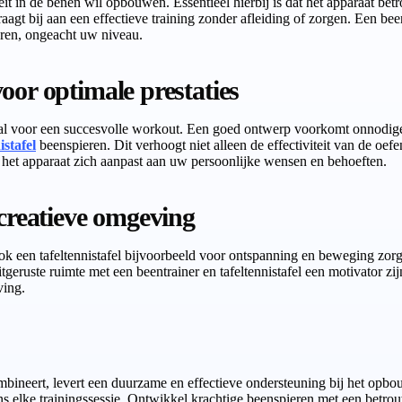
eit in de benen wil opbouwen. Essentieel hierbij is dat het apparaat betr
aagt bij aan een effectieve training zonder afleiding of zorgen. Een 
eren, ongeacht uw niveau.
oor optimale prestaties
ciaal voor een succesvolle workout. Een goed ontwerp voorkomt onnodig
istafel
beenspieren. Dit verhoogt niet alleen de effectiviteit van de oef
t het apparaat zich aanpast aan uw persoonlijke wensen en behoeften.
ecreatieve omgeving
 ook een tafeltennistafel bijvoorbeeld voor ontspanning en beweging zor
eruste ruimte met een beentrainer en tafeltennistafel een motivator zij
ving.
ombineert, levert een duurzame en effectieve ondersteuning bij het op
dens elke trainingssessie. Ontwikkel krachtige beenspieren met een betro