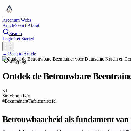
Arcanum Webs
Article
Search
About
Search
Login
Get Started
← Back to
Article
shopping
Ontdek de Betrouwbare Beentrain
ST
StrayShop B.V.
#
Beentrainer
#
Tafeltennistafel
Betrouwbaarheid als fundament van 